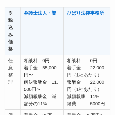
※
弁護士法人・響
ひばり法律事務所
税
込
み
価
格
任
相談料 0円
相談料 0円
意
着手金 55,000
着手金 22,000
整
円〜
円（1社あたり）
理
解決報酬金 11,
報酬金 22,000
000円〜
円（1社あたり）
減額報酬金 減
減額報酬 11%
額分の11%
経費 5000円