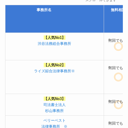
スクロールできます
事務所名
無料相
【人気No1】
?
何回でもO
渋谷法務総合事務所
【人気No2】
?
何回でもO
ライズ綜合法律事務所※
【人気No3】
?
何回でもO
司法書士法人
杉山事務所
ベリーベスト
?
何回でもO
法律事務所 ※