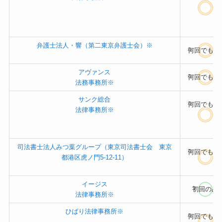
弁護士法人・響（第二東京弁護士会）※
?
何回でもO
アヴァンス
?
何回でもO
法務事務所※
サンク総合
?
何回でもO
法律事務所※
司法書士法人みつ葉グループ（東京司法書士会 東京
?
何回でもO
都港区虎ノ門5-12-11）
イージス
?
初回のみ
法律事務所※
ひばり法律事務所※
?
何回でもO