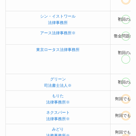
シン・イストワール
?
初回のみ
法律事務所
アース法律事務所※
?
借金問題の
東京ロータス法律事務所
?
初回のみ
グリーン
?
初回のみ
司法書士法人※
もりた
?
何回でもO
法律事務所※
ネクスパート
?
何回でもO
法律事務所※
みどり
?
何回でもO
法務事務所※