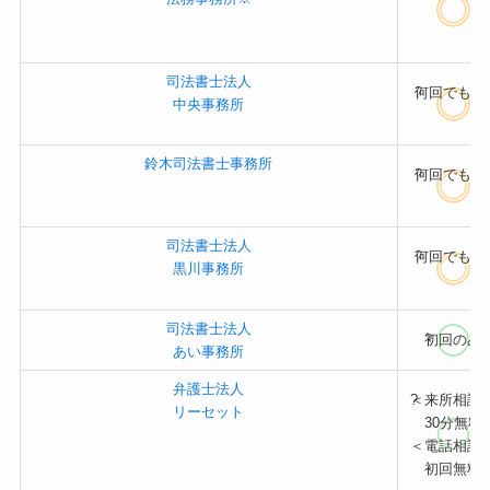
司法書士法人
?
何回でもO
中央事務所
鈴木司法書士事務所
?
何回でもO
司法書士法人
?
何回でもO
黒川事務所
司法書士法人
?
初回のみ
あい事務所
弁護士法人
?
＜来所相談
リーセット
30分無料
＜電話相談
初回無料